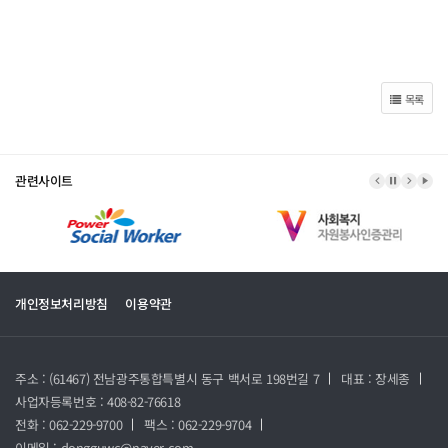
목록
관련사이트
이전 배너
배너 정지
다음 
배너
개인정보처리방침
이용약관
주소 : (61467) 전남광주통합특별시 동구 백서로 198번길 7
대표 : 장세종
사업자등록번호 : 408-82-76618
전화 : 062-229-9700
팩스 : 062-229-9704
이메일 : dongguwc@naver.com