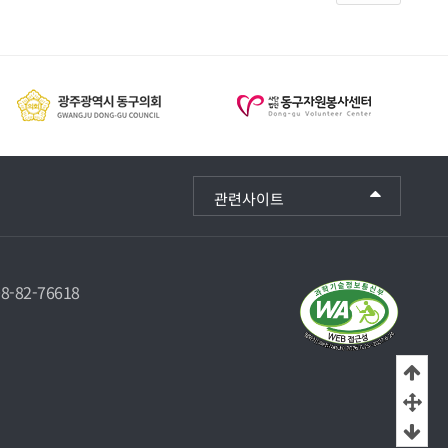
관련사이트
-82-76618
상
중
하