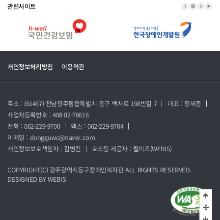
관련사이트
이전 배너
배너 정지
다음 
배너
개인정보처리방침
이용약관
주소 : (61467) 전남광주통합특별시 동구 백서로 198번길 7
대표 : 장세종
사업자등록번호 : 408-82-76618
전화 : 062-229-9700
팩스 : 062-229-9704
이메일 : dongguwc@naver.com
개인정보보호책임자 : 김병진
호스팅 제공자 :
웹이즈(WEBIS)
COPYRIGHT(C)
광주광역시동구장애인복지관
ALL RIGHTS RESERVED.
DESIGNED BY
WEBIS
상단
중
하단