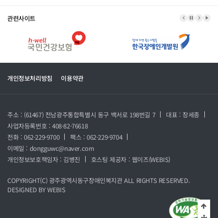
관련사이트
이전 배너
배너 정지
다음 
배너
개인정보처리방침
이용약관
주소 : (61467) 전남광주통합특별시 동구 백서로 198번길 7
대표 : 장세종
사업자등록번호 : 408-82-76618
전화 : 062-229-9700
팩스 : 062-229-9704
이메일 : dongguwc@naver.com
개인정보보호책임자 : 김병진
호스팅 제공자 :
웹이즈(WEBIS)
COPYRIGHT(C)
광주광역시동구장애인복지관
ALL RIGHTS RESERVED.
DESIGNED BY
WEBIS
상단
중