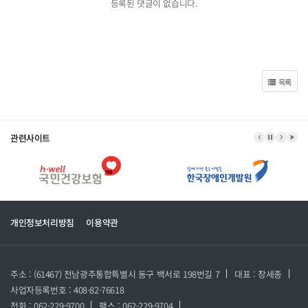
등록된 댓글이 없습니다.
목록
관련사이트
이전 배너
배너 정지
다음 
배너
개인정보처리방침
이용약관
주소 : (61467) 전남광주통합특별시 동구 백서로 198번길 7
대표 : 장세종
사업자등록번호 : 408-82-76618
전화 : 062-229-9700
팩스 : 062-229-9704