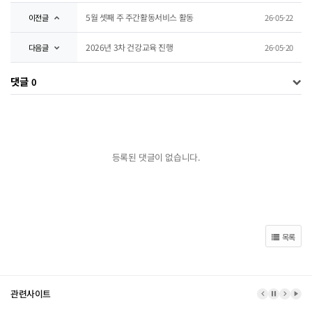
5월 셋째 주 주간활동서비스 활동
이전글
26-05-22
2026년 3차 건강교육 진행
다음글
26-05-20
댓글
0
등록된 댓글이 없습니다.
목록
관련사이트
이전 배너
배너 정지
다음 
배너