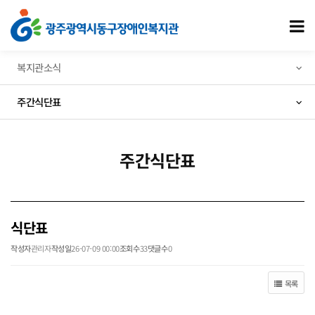
식단표 > 주간식단표
모
복지관소식
주간식단표
주간식단표
식단표
작성자
관리자
작성일
26-07-09 00:00
조회수
33
댓글수
0
목록