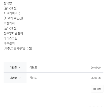
잡곡밥
(쌀:국내산)
쇠고기미역국
(쇠고기:수입산)
오향가지
(돈:국내산)
상추양파겉절이
아이스크림
배추김치
(배추,고춧가루:중국산)
식단표
이전글
26-07-10
식단표
다음글
26-07-08
목록