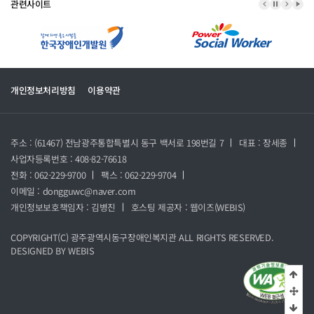
관련사이트
이전 배너
배너 정지
다음 
배너
개인정보처리방침
이용약관
주소 : (61467) 전남광주통합특별시 동구 백서로 198번길 7
대표 : 장세종
사업자등록번호 : 408-82-76618
전화 : 062-229-9700
팩스 : 062-229-9704
이메일 : dongguwc@naver.com
개인정보보호책임자 : 김병진
호스팅 제공자 :
웹이즈(WEBIS)
COPYRIGHT(C)
광주광역시동구장애인복지관
ALL RIGHTS RESERVED.
DESIGNED BY
WEBIS
상단
중
하단