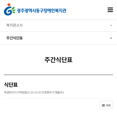
식단표 > 주간식단표
모
복지관소식
주간식단표
주간식단표
식단표
작성자
관리자
작성일
26-06-26 00:00
조회수
37
댓글수
0
목록