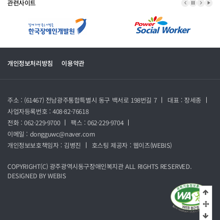
관련사이트
이전 배너
배너 정지
다음 
배너
개인정보처리방침
이용약관
주소 : (61467) 전남광주통합특별시 동구 백서로 198번길 7
대표 : 장세종
사업자등록번호 : 408-82-76618
전화 : 062-229-9700
팩스 : 062-229-9704
이메일 : dongguwc@naver.com
개인정보보호책임자 : 김병진
호스팅 제공자 :
웹이즈(WEBIS)
COPYRIGHT(C)
광주광역시동구장애인복지관
ALL RIGHTS RESERVED.
DESIGNED BY
WEBIS
상단
중
하단