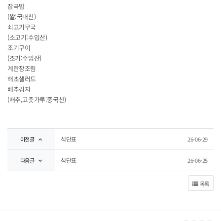
잡곡밥
(쌀:국내산)
쇠고기무국
(소고기:수입산)
조기구이
(조기:수입산)
계란장조림
해초샐러드
배추김치
(배추,고춧가루:중국산)
식단표
이전글
26-06-29
식단표
다음글
26-06-25
목록