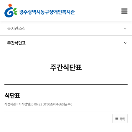
식단표 > 주간식단표
모
복지관소식
주간식단표
주간식단표
식단표
작성자
관리자
작성일
26-06-23 00:00
조회수
36
댓글수
0
목록