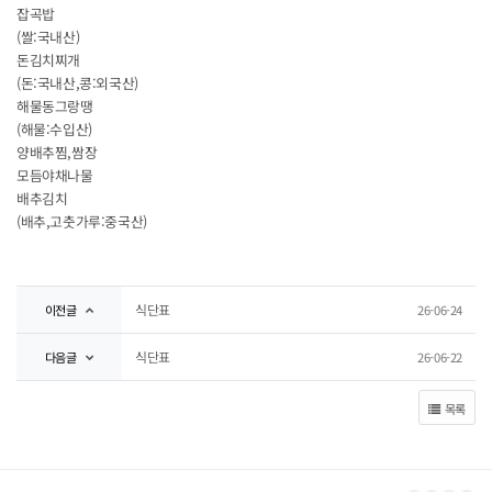
잡곡밥
(쌀:국내산)
돈김치찌개
(돈:국내산,콩:외국산)
해물동그랑땡
(해물:수입산)
양배추찜,쌈장
모듬야채나물
배추김치
(배추,고춧가루:중국산)
식단표
이전글
26-06-24
식단표
다음글
26-06-22
목록