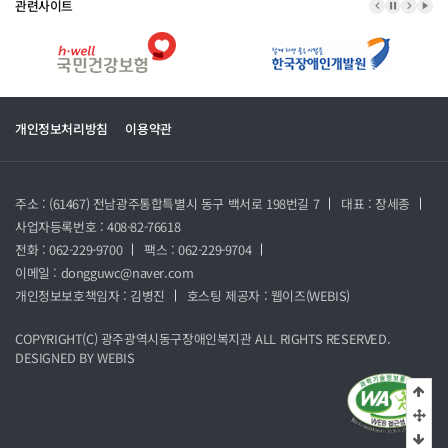
관련사이트
이전 배너
배너 정지
다음 
배너
개인정보처리방침
이용약관
주소 : (61467) 전남광주통합특별시 동구 백서로 198번길 7
대표 : 장세종
사업자등록번호 : 408-82-76618
전화 : 062-229-9700
팩스 : 062-229-9704
이메일 : dongguwc@naver.com
개인정보보호책임자 : 김병진
호스팅 제공자 :
웹이즈(WEBIS)
COPYRIGHT(C)
광주광역시동구장애인복지관
ALL RIGHTS RESERVED.
DESIGNED BY
WEBIS
상단
중
하단