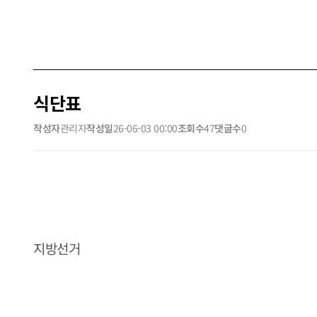
식단표
작성자
관리자
작성일
26-06-03 00:00
조회수
47
댓글수
0
지방선거