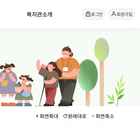
복지관소개
로그인
회원가입
화면확대
원래대로
화면축소