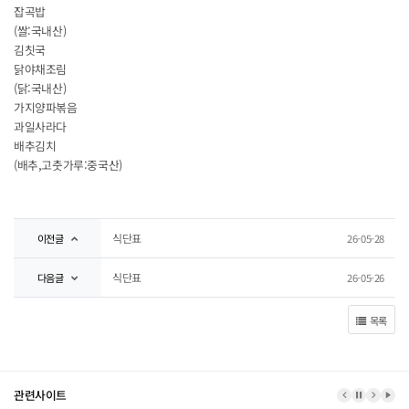
잡곡밥
(쌀:국내산)
김칫국
닭야채조림
(닭:국내산)
가지양파볶음
과일사라다
배추김치
(배추,고춧가루:중국산)
식단표
이전글
26-05-28
식단표
다음글
26-05-26
목록
관련사이트
이전 배너
배너 정지
다음 
배너