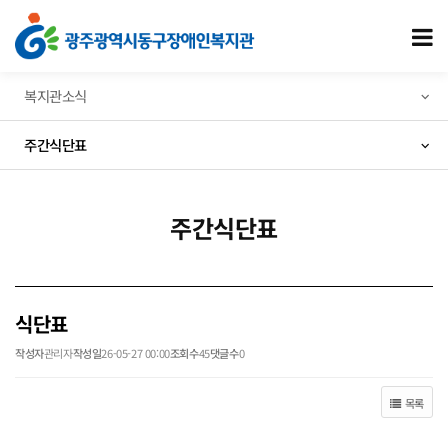
식단표 > 주간식단표
모
복지관소식
주간식단표
주간식단표
식단표
작성자
관리자
작성일
26-05-27 00:00
조회수
45
댓글수
0
목록